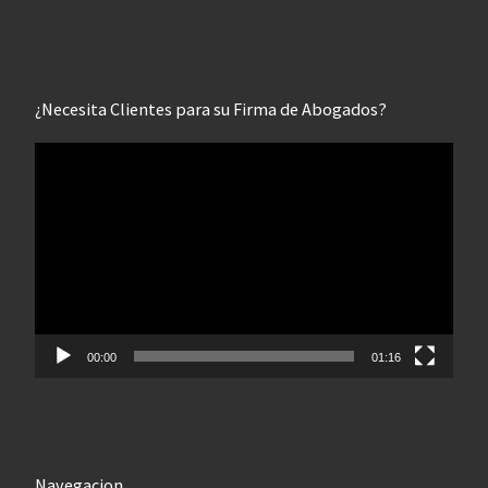
¿Necesita Clientes para su Firma de Abogados?
Reproductor
de
vídeo
00:00
01:16
Navegacion