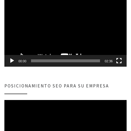
Reproductor
de
vídeo
00:00
02:36
POSICIONAMIENTO SEO PARA SU EMPRESA
Reproductor
de
vídeo