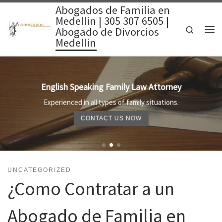
Abogados de Familia en
Saltar al contenido
Medellin | 305 307 6505 |
Search
Abogado de Divorcios
Me
Medellin
English Speaking Family Law Attorney
Experienced in all types of family situations.
CONTACT US NOW
UNCATEGORIZED
¿Como Contratar a un
Abogado de Familia en