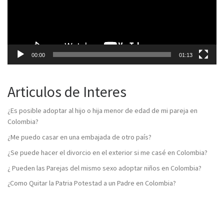
00:00
01:13
Articulos de Interes
¿Es posible adoptar al hijo o hija menor de edad de mi pareja en
Colombia?
¿Me puedo casar en una embajada de otro país?
¿Se puede hacer el divorcio en el exterior si me casé en Colombia?
¿ Pueden las Parejas del mismo sexo adoptar niños en Colombia?
¿Como Quitar la Patria Potestad a un Padre en Colombia?